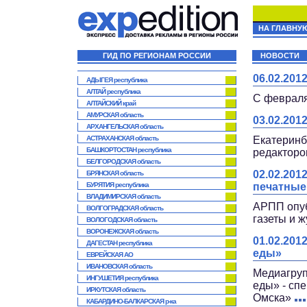
НА ГЛАВНУ
ГИД ПО РЕГИОНАМ РОССИИ
НОВОСТИ
06.02.20
АДЫГЕЯ республика
АЛТАЙ республика
С февраля
АЛТАЙСКИЙ край
АМУРСКАЯ область
03.02.20
АРХАНГЕЛЬСКАЯ область
АСТРАХАНСКАЯ область
Екатеринб
БАШКОРТОСТАН республика
редакторо
БЕЛГОРОДСКАЯ область
02.02.201
БРЯНСКАЯ область
БУРЯТИЯ республика
печатны
ВЛАДИМИРСКАЯ область
АРПП опуб
ВОЛГОГРАДСКАЯ область
газеты и 
ВОЛОГОДСКАЯ область
ВОРОНЕЖСКАЯ область
01.02.20
ДАГЕСТАН республика
еды»
ЕВРЕЙСКАЯ АО
ИВАНОВСКАЯ область
Медиагруп
ИНГУШЕТИЯ республика
еды» - сп
ИРКУТСКАЯ область
Омска»
КАБАРДИНО-БАЛКАРСКАЯ р-ка