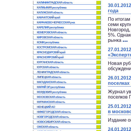
КАЛИНИНГРАДСКАЯ область
30.01.201
КАЛМЫКИЯ республика
года
КАЛУЖСКАЯ область
КАМЧАТСКИЙ край
По итогам
КАРАЧАЕВО-ЧЕРКЕССКАЯ р-ка
семи круп
КАРЕЛИЯ республика
Новгород,
КЕМЕРОВСКАЯ область
5%. Однак
КИРОВСКАЯ область
рынка
КОМИ республика
КОСТРОМСКАЯ область
27.01.20
КРАСНОДАРСКИЙ край
«Эксперт
КРАСНОЯРСКИЙ край
КУРГАНСКАЯ область
Новая руб
КУРСКАЯ область
обсуждени
ЛЕНИНГРАДСКАЯ область
ЛИПЕЦКАЯ область
26.01.20
МАГАДАНСКАЯ область
поселках
МАРИЙ ЭЛ республика
Журнал ув
МОРДОВИЯ республика
поселков
МОСКОВСКАЯ область
МУРМАНСКАЯ область
25.01.201
НЕНЕЦКИЙ АО
в московс
НИЖЕГОРОДСКАЯ область
НОВГОРОДСКАЯ область
Издание о
НОВОСИБИРСКАЯ область
ОМСКАЯ область
24.01.20