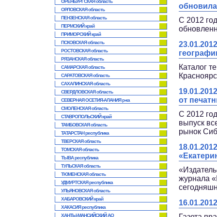
ОРЕНБУРГСКАЯ область
обновила
ОРЛОВСКАЯ область
ПЕНЗЕНСКАЯ область
С 2012 го
ПЕРМСКИЙ край
обновлен
ПРИМОРСКИЙ край
ПСКОВСКАЯ область
23.01.20
РОСТОВСКАЯ область
географи
РЯЗАНСКАЯ область
Каталог т
САМАРСКАЯ область
Красноярс
САРАТОВСКАЯ область
САХАЛИНСКАЯ область
19.01.20
СВЕРДЛОВСКАЯ область
от печат
СЕВЕРНАЯ ОСЕТИЯ-АЛАНИЯ р-ка
СМОЛЕНСКАЯ область
С 2012 го
СТАВРОПОЛЬСКИЙ край
выпуск вс
ТАМБОВСКАЯ область
рынок Сиб
ТАТАРСТАН республика
ТВЕРСКАЯ область
18.01.20
ТОМСКАЯ область
«Екатери
ТЫВА республика
ТУЛЬСКАЯ область
«Издатель
ТЮМЕНСКАЯ область
журнала «
УДМУРТСКАЯ республика
сегодняш
УЛЬЯНОВСКАЯ область
ХАБАРОВСКИЙ край
16.01.20
ХАКАСИЯ республика
ХАНТЫ-МАНСИЙСКИЙ АО
Газета пр