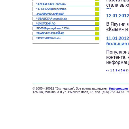
ЧЕЛЯБИНСКАЯ область
стала вых
ЧЕЧЕНСКАЯ республика
ЗАБАЙКАЛЬСКИЙ край
12.01.20
ЧУВАШСКАЯ республика
В Якутии 
ЧУКОТСКИЙ АО
ЯКУТИЯ (республика САХА)
«Кыым» и
ЯМАЛО-НЕНЕЦКИЙ АО
11.01.20
ЯРОСЛАВСКАЯ обл.
большие
Популярны
контента,
информаци
7
<<
1
2
3
4
5
6
© 2005 - 20012 "Экспедишн". Все права защищены.
Информация 
125040, Москва, 3-я ул. Ямского поля, 18. тел. (495) 783-43-44, 7