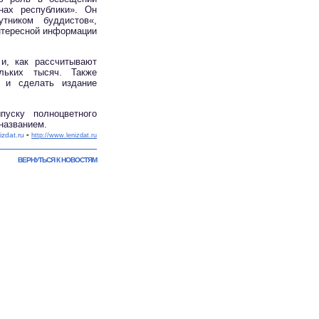
нах республики». Он
тником буддистов«,
интересной информации
и, как рассчитывают
льких тысяч. Также
ы и сделать издание
уску полноцветного
названием.
-
izdat.ru
http://www.lenizdat.ru
ВЕРНУТЬСЯ К НОВОСТЯМ