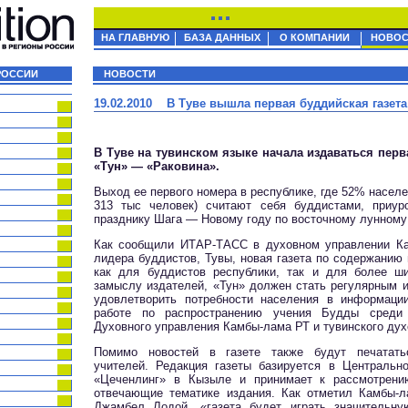
НА ГЛАВНУЮ
БАЗА ДАННЫХ
О КОМПАНИИ
НОВОС
РОССИИ
НОВОСТИ
19.02.2010 В Туве вышла первая буддийская газета
В Туве на тувинском языке начала издаваться перв
«Тун» — «Раковина».
Выход ее первого номера в республике, где 52% населе
313 тыс человек) считают себя буддистами, приур
празднику Шага — Новому году по восточному лунному
Как сообщили ИТАР-ТАСС в духовном управлении Ка
лидера буддистов, Тувы, новая газета по содержанию
как для буддистов республики, так и для более ши
замыслу издателей, «Тун» должен стать регулярным 
удовлетворить потребности населения в информации
работе по распространению учения Будды среди 
Духовного управления Камбы-лама РТ и тувинского дух
Помимо новостей в газете также будут печатать
учителей. Редакция газеты базируется в Центральн
«Цеченлинг» в Кызыле и принимает к рассмотрен
отвечающие тематике издания. Как отметил Камбы-л
Джамбел Лодой, «газета будет играть значительн