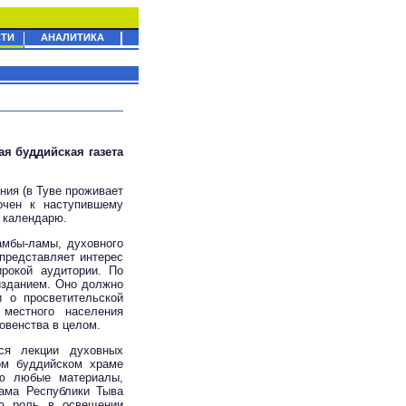
ТИ
АНАЛИТИКА
ая буддийская газета
ния (в Туве проживает
очен к наступившему
 календарю.
мбы-ламы, духовного
 представляет интерес
рокой аудитории. По
изданием. Оно должно
 о просветительской
местного населения
овенства в целом.
ся лекции духовных
ом буддийском храме
ию любые материалы,
ама Республики Тыва
ую роль в освещении