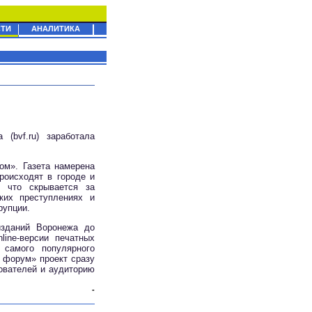
ТИ
АНАЛИТИКА
(bvf.ru) заработала
ом». Газета намерена
роисходят в городе и
, что скрывается за
ких преступлениях и
рупции.
изданий Воронежа до
ine-версии печатных
самого популярного
 форум» проект сразу
ователей и аудиторию
-