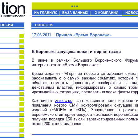
НА ГЛАВНУЮ
БАЗА ДАННЫХ
О КОМПАНИИ
НОВОС
РОССИИ
НОВОСТИ
17.06.2011 Пришло «Время Воронежа»
В Воронеже запущена новая интернет-газета
В июне в рамках Большого Воронежского Форума 
интернет-газета «Время Воронежа».
Девиз издания - «Горячие новости со здравым смысл
рассказывать о о самых важных событиях, которые п
области, помогать воронежцам разбираться в том
действиями властей, информировать о самых гром
чрезвычайных ситуациях, предавать огласке факты кор
Как пишет
, «на массовом поле интернет-
ABIREG.RU
появления нового СМИ контролировали ситуацию onl
изданий («МОЁ!» и «КП»). Запущенное в рамках 
воронежского интернет-ресурса «Большой воронежский
получил порядка 150 тысяч зарегистрированных польз
около 200 тысяч человек».