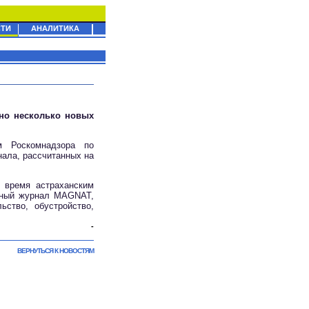
ТИ
АНАЛИТИКА
ано несколько новых
м Роскомнадзора по
нала, рассчитанных на
 время астраханским
нный журнал MAGNAT,
ство, обустройство,
-
ВЕРНУТЬСЯ К НОВОСТЯМ