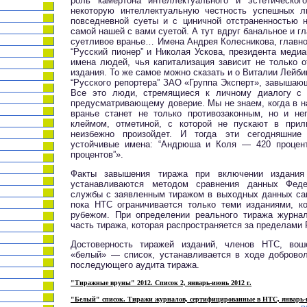
роль камертона интеллектуального и эстетическог
некоторую интеллектуальную честность успешных 
повседневной суеты и с циничной отстраненностью 
самой нашей с вами суетой. А тут вдруг банальное и гл
суетливое вранье… Имена Андрея Колесникова, главно
“Русский пионер” и Николая Ускова, президента меди
имена людей, чья капитализация зависит не только 
издания. То же самое можно сказать и о Виталии Лейби
“Русского репортера” ЗАО «Группа Эксперт», завышающ
Все это люди, стремящиеся к личному диалогу с а
предусматривающему доверие. Мы не знаем, когда в н
вранье станет не только противозаконным, но и не
клеймом, отметиной, с которой не пускают в прил
неизбежно произойдет. И тогда эти сегодняшние 
устойчивые имена: “Андрюша и Коля — 420 процент
процентов”».
Факты завышения тиража при включении издания
устанавливаются методом сравнения данных Феде
службы с заявленным тиражом в выходных данных са
пока НТС ограничивается только теми изданиями, к
рубежом. При определении реального тиража журнал
часть тиража, которая распространяется за пределами 
Достоверность тиражей изданий, членов НТС, во
«белый» — список, устанавливается в ходе доброво
последующего аудита тиража.
"Тиражные вруны" 2012. Список 2, январь-июнь 2012 г.
"Белый" список. Тиражи журналов, сертифицированные в НТС, январь-и