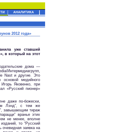
ТИ
АНАЛИТИКА
унов 2012 года»
ранила уже ставший
, в который на этот
издательские дома —
dia/Интермедиагрупп,
e Nast и другие. Это
я основой медийного
Игорь Яковенко, при
нал «Русский пионер»
лне даже по-божески,
йм Лэнд”, с тем же
ци”, завышающим тираж
парацци” вранье этих
тем не менее, вполне
изданий, то “Русский
ь очевидная заявка на