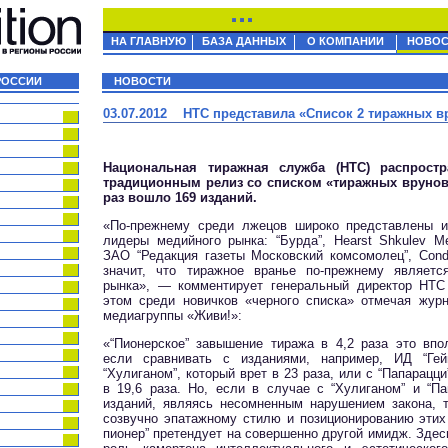
НА ГЛАВНУЮ
БАЗА ДАННЫХ
О КОМПАНИИ
НОВОС
РОССИИ
НОВОСТИ
03.07.2012 НТС представила «Список 2 тиражных вр
Национальная тиражная служба (НТС) распрост
традиционным релиз со списком «тиражных врунов»
раз вошло 169 изданий.
«По-прежнему среди лжецов широко представлены 
лидеры медийного рынка: “Бурда”, Hearst Shkulev Me
ЗАО “Редакция газеты Московский комсомолец”, Cond
значит, что тиражное вранье по-прежнему являетс
рынка», — комментирует генеральный директор НТС 
этом среди новичков «черного списка» отмечая жур
медиагруппы «Живи!»:
«“Пионерское” завышение тиража в 4,2 раза это впо
если сравнивать с изданиями, например, ИД “Ге
“Хулиганом”, который врет в 23 раза, или с “Папарац
в 19,6 раза. Но, если в случае с “Хулиганом” и “Па
изданий, являясь несомненным нарушением закона, 
созвучно эпатажному стилю и позиционированию этих 
пионер” претендует на совершенно другой имидж. Здес