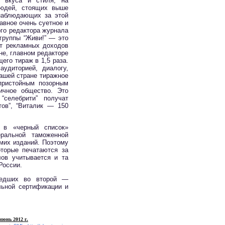
о вкуса и стиля, на
людей, стоящих выше
наблюдающих за этой
авное очень суетное и
го редактора журнала
агруппы “Живи!” — это
от рекламных доходов
не, главном редакторе
его тираж в 1,5 раза.
удиторией, диалогу,
ашей стране тиражное
пристойным позорным
ичное общество. Это
“селебрити” получат
ов”, “Виталик — 150
 в «черный список»
ральной таможенной
мих изданий. Поэтому
оторые печатаются за
ов учитывается и та
России.
шедших во второй —
льной сертификации и
юнь 2012 г.