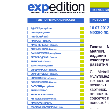
НА ГЛАВНУ
ГИД ПО РЕГИОНАМ РОССИИ
НОВОСТИ
10.07.20
АДЫГЕЯ республика
можно пр
АЛТАЙ республика
АЛТАЙСКИЙ край
АМУРСКАЯ область
АРХАНГЕЛЬСКАЯ область
Газета 
АСТРАХАНСКАЯ область
MetroIN,
БАШКОРТОСТАН республика
издания 
БЕЛГОРОДСКАЯ область
«эксперт
БРЯНСКАЯ область
развития 
БУРЯТИЯ республика
ВЛАДИМИРСКАЯ область
C MetroI
ВОЛГОГРАДСКАЯ область
мультимед
ВОЛОГОДСКАЯ область
технолог
ВОРОНЕЖСКАЯ область
позволит 
ДАГЕСТАН республика
картинок,
ЕВРЕЙСКАЯ АО
оставлят
ИВАНОВСКАЯ область
соцсетях 
ИНГУШЕТИЯ республика
новостей 
ИРКУТСКАЯ область
КАБАРДИНО-БАЛКАРСКАЯ р-ка