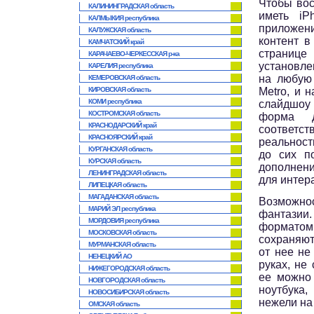
Чтобы вос
КАЛИНИНГРАДСКАЯ область
иметь iP
КАЛМЫКИЯ республика
приложен
КАЛУЖСКАЯ область
контент в
КАМЧАТСКИЙ край
страни
КАРАЧАЕВО-ЧЕРКЕССКАЯ р-ка
установле
КАРЕЛИЯ республика
на любую 
КЕМЕРОВСКАЯ область
КИРОВСКАЯ область
Metro, и 
КОМИ республика
слайдшоу 
КОСТРОМСКАЯ область
форма д
КРАСНОДАРСКИЙ край
соответ
КРАСНОЯРСКИЙ край
реальност
КУРГАНСКАЯ область
до сих п
КУРСКАЯ область
дополнени
ЛЕНИНГРАДСКАЯ область
для интер
ЛИПЕЦКАЯ область
МАГАДАНСКАЯ область
Возможно
МАРИЙ ЭЛ республика
фантазии.
МОРДОВИЯ республика
формато
МОСКОВСКАЯ область
сохраняют
МУРМАНСКАЯ область
от нее не
НЕНЕЦКИЙ АО
руках, не
НИЖЕГОРОДСКАЯ область
ее можно 
НОВГОРОДСКАЯ область
ноутбука,
НОВОСИБИРСКАЯ область
нежели на
ОМСКАЯ область