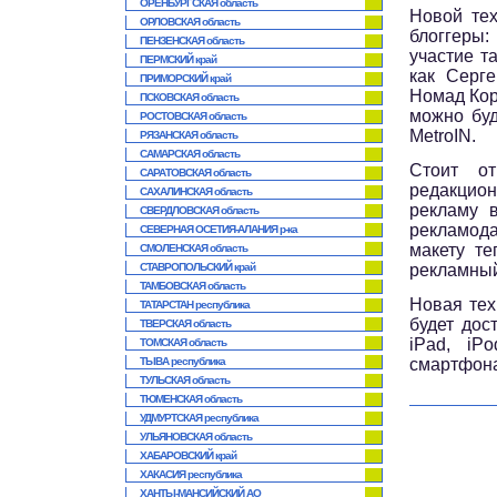
ОРЕНБУРГСКАЯ область
Новой тех
ОРЛОВСКАЯ область
блоггеры:
ПЕНЗЕНСКАЯ область
участие т
ПЕРМСКИЙ край
как Серге
ПРИМОРСКИЙ край
Номад Коро
ПСКОВСКАЯ область
можно буд
РОСТОВСКАЯ область
MetroIN.
РЯЗАНСКАЯ область
САМАРСКАЯ область
Стоит от
САРАТОВСКАЯ область
редакцио
САХАЛИНСКАЯ область
рекламу в
СВЕРДЛОВСКАЯ область
рекламода
СЕВЕРНАЯ ОСЕТИЯ-АЛАНИЯ р-ка
макету те
СМОЛЕНСКАЯ область
СТАВРОПОЛЬСКИЙ край
рекламный
ТАМБОВСКАЯ область
Новая тех
ТАТАРСТАН республика
будет дос
ТВЕРСКАЯ область
iPad, iP
ТОМСКАЯ область
ТЫВА республика
смартфона
ТУЛЬСКАЯ область
ТЮМЕНСКАЯ область
УДМУРТСКАЯ республика
УЛЬЯНОВСКАЯ область
ХАБАРОВСКИЙ край
ХАКАСИЯ республика
ХАНТЫ-МАНСИЙСКИЙ АО