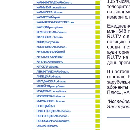
135 тысяч
КАЛИНИНГРАДСКАЯ область
телезрит
КАЛМЫКИЯ республика
называе
КАЛУЖСКАЯ область
измерител
КАМЧАТСКИЙ край
КАРАЧАЕВО-ЧЕРКЕССКАЯ р-ка
Ежедневн
КАРЕЛИЯ республика
млн. 648 
КЕМЕРОВСКАЯ область
RU.TV с я
КИРОВСКАЯ область
позицию 
КОМИ республика
среди не
КОСТРОМСКАЯ область
аудитория
КРАСНОДАРСКИЙ край
RU.TV на 
КРАСНОЯРСКИЙ край
КУРГАНСКАЯ область
день прев
КУРСКАЯ область
В настоящ
ЛЕНИНГРАДСКАЯ область
городах 
ЛИПЕЦКАЯ область
зарубежья
МАГАДАНСКАЯ область
МАРИЙ ЭЛ республика
абоненты 
МОРДОВИЯ республика
Плюс», «А
МОСКОВСКАЯ область
*Исследов
МУРМАНСКАЯ область
Электронн
НЕНЕЦКИЙ АО
НИЖЕГОРОДСКАЯ область
НОВГОРОДСКАЯ область
НОВОСИБИРСКАЯ область
ОМСКАЯ область