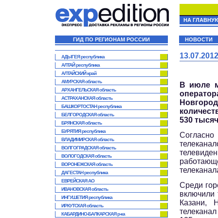
НА ГЛАВНУ
ГИД ПО РЕГИОНАМ РОССИИ
НОВОСТИ
13.07.20
АДЫГЕЯ республика
АЛТАЙ республика
АЛТАЙСКИЙ край
АМУРСКАЯ область
В июле м
АРХАНГЕЛЬСКАЯ область
оператор
АСТРАХАНСКАЯ область
Новгород
БАШКОРТОСТАН республика
количест
БЕЛГОРОДСКАЯ область
530 тысяч
БРЯНСКАЯ область
БУРЯТИЯ республика
Согласно
ВЛАДИМИРСКАЯ область
телекана
ВОЛГОГРАДСКАЯ область
телевиде
ВОЛОГОДСКАЯ область
работающ
ВОРОНЕЖСКАЯ область
телеканал
ДАГЕСТАН республика
ЕВРЕЙСКАЯ АО
Среди гор
ИВАНОВСКАЯ область
включили 
ИНГУШЕТИЯ республика
Казани, 
ИРКУТСКАЯ область
телеканал
КАБАРДИНО-БАЛКАРСКАЯ р-ка