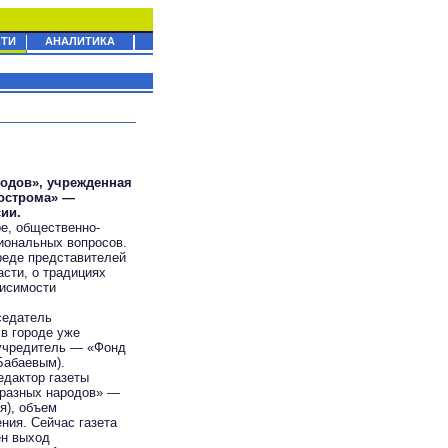
ТИ
АНАЛИТИКА
родов», учрежденная
острома» —
ии.
ое, общественно-
иональных вопросов.
реде представителей
сти, о традициях
висимости
седатель
в городе уже
(учредитель — «Фонд
Бабаевым).
едактор газеты
й разных народов» —
я), объем
ния. Сейчас газета
ен выход