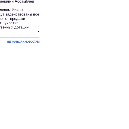
елениями Ассамблеи
 словам Ирины
дут задействованы все
ег от продажи
ть участия
твенных дотаций.
-
ВЕРНУТЬСЯ К НОВОСТЯМ