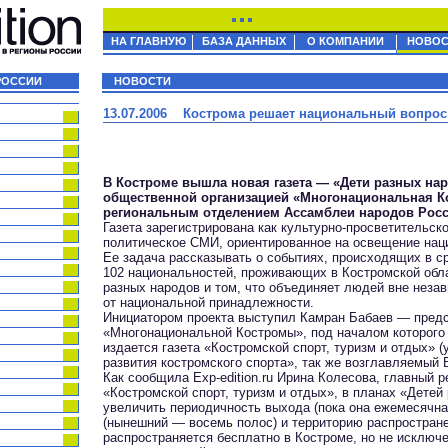
НА ГЛАВНУЮ
БАЗА ДАННЫХ
О КОМПАНИИ
НОВОС
РОССИИ
НОВОСТИ
13.07.2006 Кострома решает национальный вопрос
В Костроме вышла новая газета — «Дети разных на
общественной организацией «Многонациональная К
региональным отделением Ассамблеи народов Росс
Газета зарегистрирована как культурно-просветительск
политическое СМИ, ориентированное на освещение нац
Ее задача рассказывать о событиях, происходящих в с
102 национальностей, проживающих в Костромской обла
разных народов и том, что объединяет людей вне неза
от национальной принадлежности.
Инициатором проекта выступил Камран Бабаев — пред
«Многонациональной Костромы», под началом которого 
издается газета «Костромской спорт, туризм и отдых» 
развития костромского спорта», так же возглавляемый 
Как сообщила Exp-edition.ru Ирина Колесова, главный р
«Костромской спорт, туризм и отдых», в планах «Дете
увеличить периодичность выхода (пока она ежемесячна
(нынешний — восемь полос) и территорию распростране
распространяется бесплатно в Костроме, но не исключ