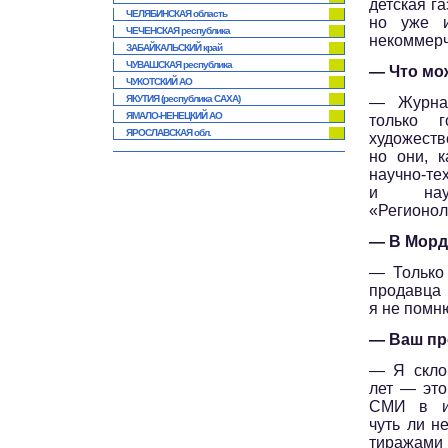
детская г
ЧЕЛЯБИНСКАЯ область
но уже и
ЧЕЧЕНСКАЯ республика
некоммерч
ЗАБАЙКАЛЬСКИЙ край
ЧУВАШСКАЯ республика
— Что мо
ЧУКОТСКИЙ АО
ЯКУТИЯ (республика САХА)
— Журнал
ЯМАЛО-НЕНЕЦКИЙ АО
только г
ЯРОСЛАВСКАЯ обл.
художеств
но они, к
научно-т
и научн
«Регионол
— В Морд
— Только 
продавца
я не помн
— Ваш пр
— Я склон
лет — это
СМИ в из
чуть ли н
тиражами 