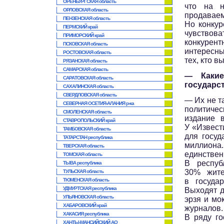
ОРЕНБУРГСКАЯ область
что на н
ОРЛОВСКАЯ область
продава
ПЕНЗЕНСКАЯ область
Но конкур
ПЕРМСКИЙ край
чувствов
ПРИМОРСКИЙ край
конкуре
ПСКОВСКАЯ область
интересны
РОСТОВСКАЯ область
тех, кто 
РЯЗАНСКАЯ область
САМАРСКАЯ область
— Какие
САРАТОВСКАЯ область
государс
САХАЛИНСКАЯ область
СВЕРДЛОВСКАЯ область
— Их не т
СЕВЕРНАЯ ОСЕТИЯ-АЛАНИЯ р-ка
политичес
СМОЛЕНСКАЯ область
издание 
СТАВРОПОЛЬСКИЙ край
У «Извест
ТАМБОВСКАЯ область
для госу
ТАТАРСТАН республика
миллиона.
ТВЕРСКАЯ область
единствен
ТОМСКАЯ область
В респуб
ТЫВА республика
30% жит
ТУЛЬСКАЯ область
ТЮМЕНСКАЯ область
в госуда
УДМУРТСКАЯ республика
Выходят д
УЛЬЯНОВСКАЯ область
эрзя и мо
ХАБАРОВСКИЙ край
журналов.
ХАКАСИЯ республика
В ряду г
ХАНТЫ-МАНСИЙСКИЙ АО