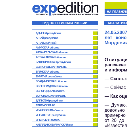
НА ГЛАВНУ
ГИД ПО РЕГИОНАМ РОССИИ
АНАЛИТИК
24.05.20
АДЫГЕЯ республика
лет - ко
АЛТАЙ республика
Мордови
АЛТАЙСКИЙ край
АМУРСКАЯ область
АРХАНГЕЛЬСКАЯ область
АСТРАХАНСКАЯ область
О ситуац
БАШКОРТОСТАН республика
рассказ
БЕЛГОРОДСКАЯ область
и информ
БРЯНСКАЯ область
БУРЯТИЯ республика
— Скольк
ВЛАДИМИРСКАЯ область
ВОЛГОГРАДСКАЯ область
— Сейчас 
ВОЛОГОДСКАЯ область
— Как оц
ВОРОНЕЖСКАЯ область
ДАГЕСТАН республика
— Думаю, 
ЕВРЕЙСКАЯ АО
довольно
ИВАНОВСКАЯ область
примерно 
ИНГУШЕТИЯ республика
от 20 до 
ИРКУТСКАЯ область
КАБАРДИНО-БАЛКАРСКАЯ р-ка
«Известия