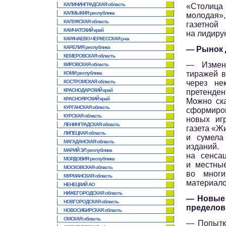
КАЛИНИНГРАДСКАЯ область
«Столица 
КАЛМЫКИЯ республика
молодая»,
КАЛУЖСКАЯ область
газетно
КАМЧАТСКИЙ край
на лидиру
КАРАЧАЕВО-ЧЕРКЕССКАЯ р-ка
КАРЕЛИЯ республика
— Рынок 
КЕМЕРОВСКАЯ область
— Измене
КИРОВСКАЯ область
тиражей в
КОМИ республика
КОСТРОМСКАЯ область
через не
КРАСНОДАРСКИЙ край
претенден
КРАСНОЯРСКИЙ край
Можно ска
КУРГАНСКАЯ область
сформиров
КУРСКАЯ область
новых иг
ЛЕНИНГРАДСКАЯ область
газета «Жи
ЛИПЕЦКАЯ область
и сумела
МАГАДАНСКАЯ область
изданий
МАРИЙ ЭЛ республика
на сенса
МОРДОВИЯ республика
и местные
МОСКОВСКАЯ область
во многи
МУРМАНСКАЯ область
материало
НЕНЕЦКИЙ АО
НИЖЕГОРОДСКАЯ область
— Новые 
НОВГОРОДСКАЯ область
пределов
НОВОСИБИРСКАЯ область
ОМСКАЯ область
— Попытки