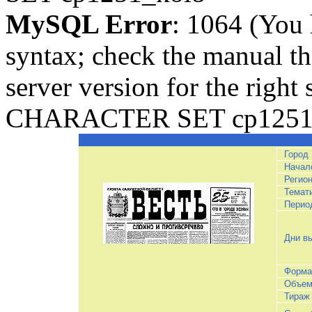
MySQL Error
: 1064 (You 
syntax; check the manual t
server version for the righ
CHARACTER SET cp1251_ko
Город
Начал
Регио
Темат
Перио
Дни в
Форма
Объе
Тираж