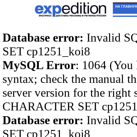
НА ГЛАВНУ
Database error:
Invalid 
SET cp1251_koi8
MySQL Error
: 1064 (You 
syntax; check the manual t
server version for the righ
CHARACTER SET cp1251_ko
Database error:
Invalid 
SET cp1251_koi8