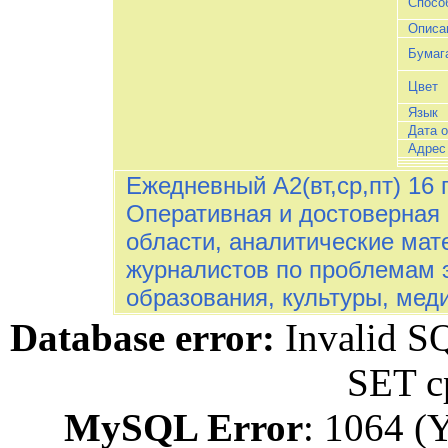
Спосо
Описа
Бумаг
Цвет
Язык
Дата 
Адрес
Ежедневный А2(вт,ср,пт) 16 п
Оперативная и достоверная 
области, аналитические ма
журналистов по проблемам э
образования, культуры, мед
Database error:
Invalid 
SET c
MySQL Error
: 1064 (