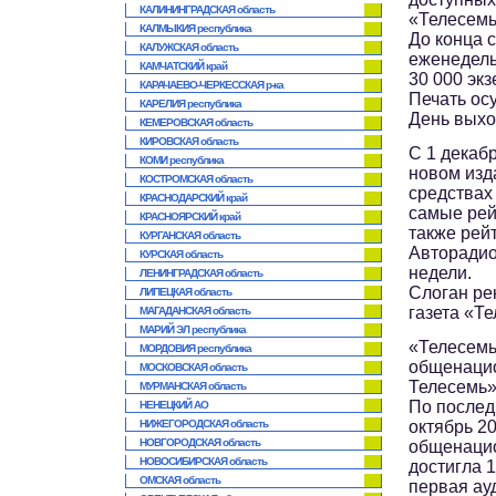
КАЛИНИНГРАДСКАЯ область
«Телесемь»
КАЛМЫКИЯ республика
До конца 
КАЛУЖСКАЯ область
еженедель
КАМЧАТСКИЙ край
30 000 эк
КАРАЧАЕВО-ЧЕРКЕССКАЯ р-ка
Печать ос
КАРЕЛИЯ республика
День выхо
КЕМЕРОВСКАЯ область
КИРОВСКАЯ область
С 1 декаб
КОМИ республика
новом изд
КОСТРОМСКАЯ область
средствах
КРАСНОДАРСКИЙ край
самые рей
КРАСНОЯРСКИЙ край
также рей
КУРГАНСКАЯ область
Авторадио
КУРСКАЯ область
недели.
ЛЕНИНГРАДСКАЯ область
Слоган ре
ЛИПЕЦКАЯ область
газета «Те
МАГАДАНСКАЯ область
МАРИЙ ЭЛ республика
«Телесемь
МОРДОВИЯ республика
общенацио
МОСКОВСКАЯ область
Телесемь»
МУРМАНСКАЯ область
По послед
НЕНЕЦКИЙ АО
НИЖЕГОРОДСКАЯ область
октябрь 2
НОВГОРОДСКАЯ область
общенацио
НОВОСИБИРСКАЯ область
достигла 1
ОМСКАЯ область
первая ау