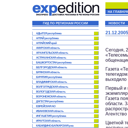
НА ГЛАВНУ
ГИД ПО РЕГИОНАМ РОССИИ
НОВОСТИ
21.12.20
АДЫГЕЯ республика
АЛТАЙ республика
АЛТАЙСКИЙ край
АМУРСКАЯ область
Сегодня, 
АРХАНГЕЛЬСКАЯ область
«Телесемь
АСТРАХАНСКАЯ область
общенацио
БАШКОРТОСТАН республика
БЕЛГОРОДСКАЯ область
Газета «Т
БРЯНСКАЯ область
телегидом,
БУРЯТИЯ республика
выходило 
ВЛАДИМИРСКАЯ область
ВОЛГОГРАДСКАЯ область
Первый и 
ВОЛОГОДСКАЯ область
экземпляр
ВОРОНЕЖСКАЯ область
Газета по
ДАГЕСТАН республика
области. 
ЕВРЕЙСКАЯ АО
распростр
ИВАНОВСКАЯ область
Агентство
ИНГУШЕТИЯ республика
ИРКУТСКАЯ область
Цветной т
КАБАРДИНО-БАЛКАРСКАЯ р-ка
доступных